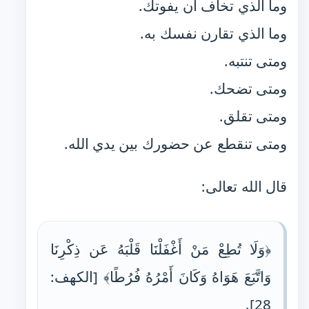
وما الذي تخاف أن يفوتك.
وما الذي تقارن نفسك به.
ومتى تنتبه.
ومتى تضحك.
ومتى تقلق.
ومتى تنقطع عن حضورك بين يدي الله.
قال الله تعالى:
﴿وَلَا تُطِعْ مَنْ أَغْفَلْنَا قَلْبَهُ عَن ذِكْرِنَا
وَاتَّبَعَ هَوَاهُ وَكَانَ أَمْرُهُ فُرُطًا﴾ [الكهف:
28].