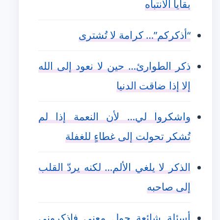
بقايا الانتباه
“أذكركم”… كرامة لا تُشترى
ذكر الطوارئ… حين لا نعود إلى الله
إلا إذا ضاقت الدنيا
واشكروا لي… لأن النعمة إذا لم
تُشكر تحولت إلى غطاءٍ للغفلة
الذكر لا يلغي الألم… لكنه يردّ القلب
إلى صاحبه
أسئلة شائعة حول معنى فاذكروني