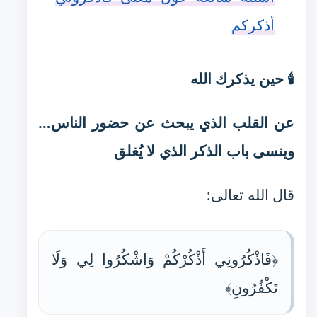
أذكركم
🕯️ حين يذكرك الله
عن القلب الذي يبحث عن حضور الناس…
وينسى باب الذكر الذي لا يُغلق
قال الله تعالى:
﴿فَاذْكُرُونِي أَذْكُرْكُمْ وَاشْكُرُوا لِي وَلَا
تَكْفُرُونِ﴾