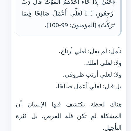
﴿حَتَّىٰ إِذَا جَاءَ أَحَدَهُمُ الْمَوْتُ قَالَ رَبِّ
ارْجِعُونِ ۝ لَعَلِّي أَعْمَلُ صَالِحًا فِيمَا
تَرَكْتُ﴾ [المؤمنون: 99-100].
تأمل: لم يقل: لعلي أرتاح.
ولا: لعلي أملك.
ولا: لعلي أرتب ظروفي.
بل قال: لعلي أعمل صالحًا.
هناك لحظة يكتشف فيها الإنسان أن
المشكلة لم تكن قلة الفرص، بل كثرة
التأجيل.