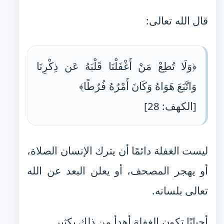
قال الله تعالى:
﴿وَلَا تُطِعْ مَنْ أَغْفَلْنَا قَلْبَهُ عَن ذِكْرِنَا
وَاتَّبَعَ هَوَاهُ وَكَانَ أَمْرُهُ فُرُطًا﴾
[الكهف: 28]
ليست الغفلة دائمًا أن يترك الإنسان الصلاة،
أو يهجر المصحف، أو يعلن البعد عن الله
تعالى بلسانه.
أحيانًا تكون الغفلة أهدأ من ذلك بكثير.