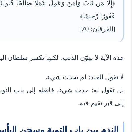
﴿إِلَّا مَن تَابَ وَآمَنَ وَعَمِلَ عَمَلًا صَالِحًا فَأُولَٰئِكَ 
غَفُورًا رَّحِيمًا﴾
[الفرقان: 70]
هذه الآية لا تهوّن الذنب، لكنها تكسر سلطان ال
لا تقول للعبد: لم يحدث شيء.
بل تقول له: حدث شيء، فانقله إلى باب التوبة 
إلى قبر تقيم فيه.
الندم بين باب التوبة وسجن اليأ