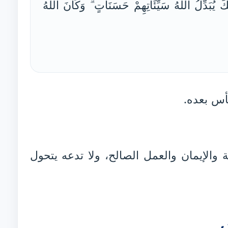
يُبَدِّلُ اللَّهُ سَيِّئَاتِهِمْ حَسَنَاتٍ ۗ وَكَانَ اللَّهُ
يأس بعده.
والإيمان والعمل الصالح، ولا تدعه يتحول
س