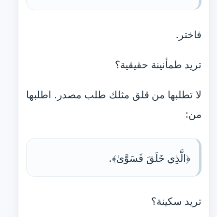
فاختر.
تريد طمأنينة حقيقية؟
لا تطلبها من قلق مثلك طلب مصدر. اطلبها
من:
﴿الَّذِي خَلَقَ فَسَوَّىٰ﴾.
تريد سكينة؟