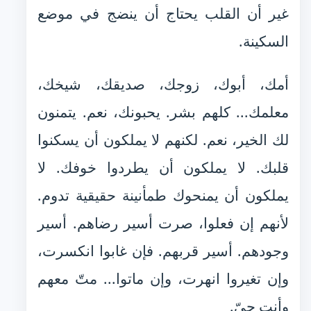
غير أن القلب يحتاج أن ينضج في موضع
السكينة.
أمك، أبوك، زوجك، صديقك، شيخك،
معلمك... كلهم بشر. يحبونك، نعم. يتمنون
لك الخير، نعم. لكنهم لا يملكون أن يسكنوا
قلبك. لا يملكون أن يطردوا خوفك. لا
يملكون أن يمنحوك طمأنينة حقيقية تدوم.
لأنهم إن فعلوا، صرت أسير رضاهم. أسير
وجودهم. أسير قربهم. فإن غابوا انكسرت،
وإن تغيروا انهرت، وإن ماتوا... متّ معهم
وأنت حيّ.