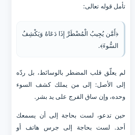
تأمل قوله تعالى:
﴿أَمَّن يُجِيبُ الْمُضْطَرَّ إِذَا دَعَاهُ وَيَكْشِفُ
السُّوءَ﴾.
لم يعلّق قلب المضطر بالوسائط، بل ردّه
إلى الأصل: إلى من يملك كشف السوء
وحده، وإن ساق الفرج على يد بشر.
حين تدعو، لست بحاجة إلى أن يسمعك
أحد. لست بحاجة إلى جرس هاتف أو