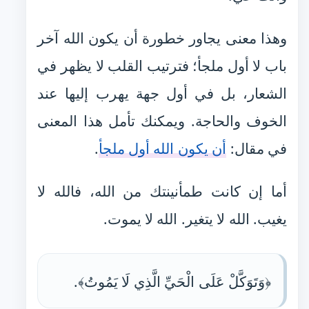
وهذا معنى يجاور خطورة أن يكون الله آخر
باب لا أول ملجأ؛ فترتيب القلب لا يظهر في
الشعار، بل في أول جهة يهرب إليها عند
الخوف والحاجة. ويمكنك تأمل هذا المعنى
في مقال:
أن يكون الله أول ملجأ
.
أما إن كانت طمأنينتك من الله، فالله لا
يغيب. الله لا يتغير. الله لا يموت.
﴿وَتَوَكَّلْ عَلَى الْحَيِّ الَّذِي لَا يَمُوتُ﴾.