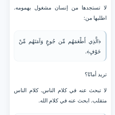
لا تستجدها من إنسان مشغول بهمومه.
اطلبها من:
﴿الَّذِي أَطْعَمَهُم مِّن جُوعٍ وَآمَنَهُم مِّنْ
خَوْفٍ﴾.
تريد أمانًا؟
لا تبحث عنه في كلام الناس. كلام الناس
متقلب. ابحث عنه في كلام الله.