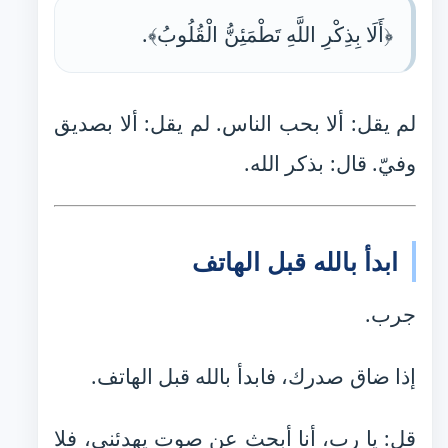
﴿أَلَا بِذِكْرِ اللَّهِ تَطْمَئِنُّ الْقُلُوبُ﴾.
لم يقل: ألا بحب الناس. لم يقل: ألا بصديق
وفيّ. قال: بذكر الله.
ابدأ بالله قبل الهاتف
جرب.
إذا ضاق صدرك، فابدأ بالله قبل الهاتف.
قل: يا رب، أنا أبحث عن صوت يهدئني، فلا