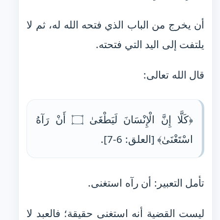
أن يخرج من الباب الذي فتحه الله له، ثم لا
يلتفت إلى اليد التي فتحته.
قال الله تعالى:
﴿كَلَّا إِنَّ الْإِنْسَانَ لَيَطْغَىٰ ۝ أَنْ رَآهُ
اسْتَغْنَىٰ﴾ [العلق: 6-7].
تأمل التعبير: أن رآه استغنى.
ليست القضية أنه استغنى حقيقة؛ فالعبد لا