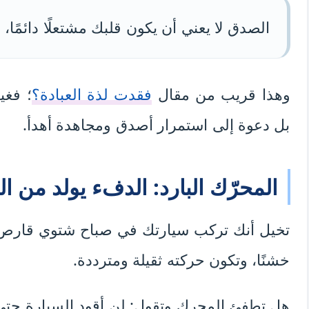
الصدق لا يعني أن يكون قلبك مشتعلًا دائمًا، 
وهذا قريب من مقال
فقدت لذة العبادة؟
؛ فغي
بل دعوة إلى استمرار أصدق ومجاهدة أهدأ.
المحرّك البارد: الدفء يولد من ا
تخيل أنك تركب سيارتك في صباح شتوي قارص. ال
خشنًا، وتكون حركته ثقيلة ومترددة.
هل تطفئ المحرك وتقول: لن أقود السيارة حتى