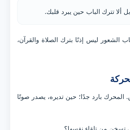
بل ألا تترك الباب حين يبرد قلبك.
اب الشعور ليس إذنًا بترك الصلاة والقرآن،
لحركة
محرك بارد جدًا؛ حين تديره، يصدر صوتًا
 تسخن من تلقاء نفسها؟