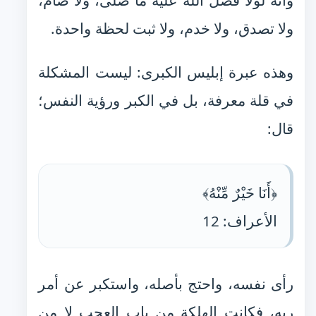
وأنه لولا فضل الله عليه ما صلى، ولا صام،
ولا تصدق، ولا خدم، ولا ثبت لحظة واحدة.
وهذه عبرة إبليس الكبرى: ليست المشكلة
في قلة معرفة، بل في الكبر ورؤية النفس؛
قال:
﴿أَنَا خَيْرٌ مِّنْهُ﴾
الأعراف: 12
رأى نفسه، واحتج بأصله، واستكبر عن أمر
ربه، فكانت الهلكة من باب العجب لا من