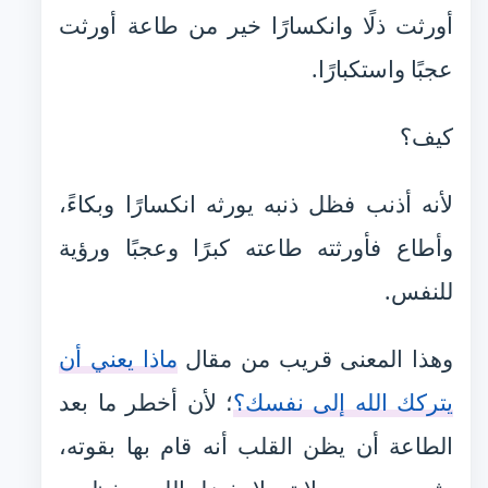
أورثت ذلًا وانكسارًا خير من طاعة أورثت
عجبًا واستكبارًا.
كيف؟
لأنه أذنب فظل ذنبه يورثه انكسارًا وبكاءً،
وأطاع فأورثته طاعته كبرًا وعجبًا ورؤية
للنفس.
وهذا المعنى قريب من مقال
ماذا يعني أن
يتركك الله إلى نفسك؟
؛ لأن أخطر ما بعد
الطاعة أن يظن القلب أنه قام بها بقوته،