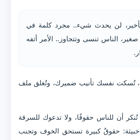
أخير، لن يحدث شيء.. مجرد كلمة في
ير، الناس تنسى وتتجاوز.. الأمر أتفه
ر.
قية، تُسكت نفسك تأنيب ضميرك، وتُغلق ملف
ُنكر أن للناس حقوقًا، ولا تدعوك للسرقة
 خبيثة: حقوقٌ كبيرة تستحق الخوف وتجنب