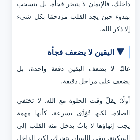
داخلك. فالإيمان لا يتبخر فجأة، بل ينسحب
بهدوء حين يجد القلب مزدحمًا بكل شيء
إلا ذكر الله.
🔻 اليقين لا يضعف فجأة
غالبًا لا يضعف اليقين دفعة واحدة، بل
يضعف على مراحل دقيقة.
أولًا: يقلّ وقت الخلوة مع الله. لا تختفي
الصلاة، لكنها تُؤدَّى بسرعة، كأنها مهمة
يجب إنهاؤها لا بابٌ يدخل منه القلب إلى
السكينة. يبقى اللسان يتحرك، لكن الداخل