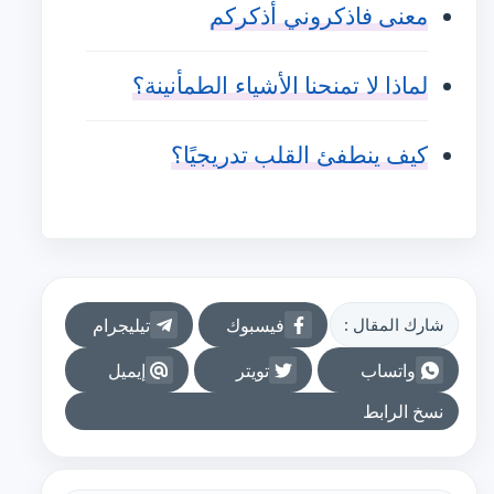
معنى فاذكروني أذكركم
لماذا لا تمنحنا الأشياء الطمأنينة؟
كيف ينطفئ القلب تدريجيًا؟
فيسبوك
تيليجرام
شارك المقال :
واتساب
تويتر
إيميل
نسخ الرابط