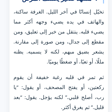
تخيّل إنسانًا في آخر الليل. الغرفة ساكنة،
والهاتف في يده يضيء وجهه أكثر مما
يضيء قلبه. ينتقل من خبر إلى تعليق، ومن
مقطع إلى جدال، ومن صورة إلى مقارنة.
يشعر بضيق مبهم، لكنه لا يسميه. يظنه
مللًا، أو تعبًا، أو ضغطًا يوميًا.
ثم تمر في قلبه رغبة خفيفة أن يقوم
ركعتين، أو يفتح المصحف، أو يقول: “يا
رب، أصلح قلبي.” لكنه يؤجل. يقول: “بعد
قليل.” ثم يغرق أكثر.