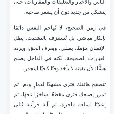
الناس والأخبار والتعليقات والمقارنات، حتى
يتشكل من جديد دون أن يشعر صاحبه.
في زمن الضجيج، لا تُهاجم النفس دائمًا
بإنكار مباشر، بل تُستنزف بالتشتيت. يظل
الإنسان مؤمنًا، يصلي، ويعرف الحق، ويردد
العبارات الصحيحة، لكنه في الداخل يصبح
هشًّا؛ لأن يقينه لا يأخذ وقتًا كافيًا ليتجذر.
تتصفح هاتفك فترى مشهدًا لدمارٍ ودم، ثم
تمرر إصبعك فترى مقطعًا ساخرًا تافهًا، ثم
إعلانًا لسلعة فاخرة، ثم آية قرآنية تُتلى