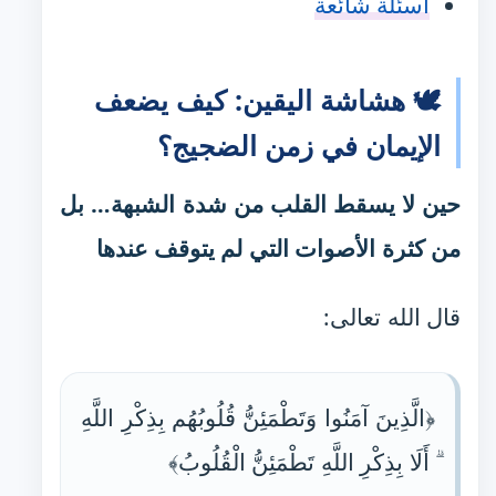
أسئلة شائعة
🕊️ هشاشة اليقين: كيف يضعف
الإيمان في زمن الضجيج؟
حين لا يسقط القلب من شدة الشبهة… بل
من كثرة الأصوات التي لم يتوقف عندها
قال الله تعالى:
﴿الَّذِينَ آمَنُوا وَتَطْمَئِنُّ قُلُوبُهُم بِذِكْرِ اللَّهِ
ۗ أَلَا بِذِكْرِ اللَّهِ تَطْمَئِنُّ الْقُلُوبُ﴾