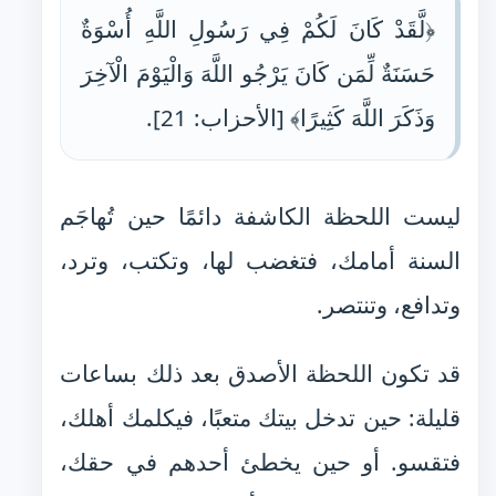
﴿لَّقَدْ كَانَ لَكُمْ فِي رَسُولِ اللَّهِ أُسْوَةٌ
حَسَنَةٌ لِّمَن كَانَ يَرْجُو اللَّهَ وَالْيَوْمَ الْآخِرَ
وَذَكَرَ اللَّهَ كَثِيرًا﴾ [الأحزاب: 21].
ليست اللحظة الكاشفة دائمًا حين تُهاجَم
السنة أمامك، فتغضب لها، وتكتب، وترد،
وتدافع، وتنتصر.
قد تكون اللحظة الأصدق بعد ذلك بساعات
قليلة: حين تدخل بيتك متعبًا، فيكلمك أهلك،
فتقسو. أو حين يخطئ أحدهم في حقك،