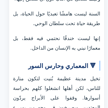
السنة ليست هامشًا تعبديًا حول الحياة، بل
طريقة حياة تحت سلطان الوحي.
إنها ليست خندقًا نحتمي فيه فقط، بل
معمارًا نبني به الإنسان من الداخل.
🔻 المعماري وحارس السور
تخيل مدينة عظيمة بُنيت لتكون منارة
للناس، لكن أهلها انشغلوا كلهم بحراسة
أسوارها. وقفوا على الأبراج يردّون
المعتدين، ويصرخون في وجه من يسيء