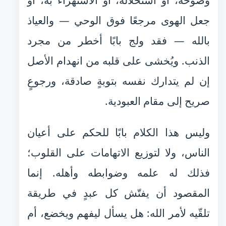
وضوحه، أو استحلاله، أو الاستهزاء به، أو
جعل الهوى مرجعًا فوق الوحي — والعياذ
بالله — فقد ولج بابًا أخطر من مجرد
الذنب. ويُخشى على قلبه من انهدام الأصل
إن لم يتدارك نفسه بتوبةٍ صادقة، ورجوعٍ
صريح إلى مقام العبودية.
وليس هذا الكلام بابًا للحكم على أعيان
الناس، ولا لتوزيع الاتهامات على القلوب؛
فذلك له علمه وضوابطه وأهله. إنما
المقصود أن يفتّش كل عبدٍ في طريقة
تلقّيه لأمر الله: هل يسأل ليفهم ويخضع، أم