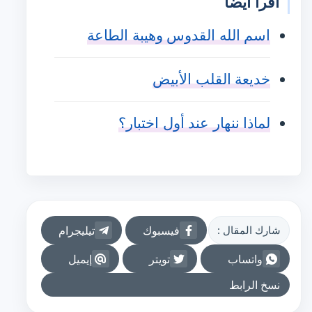
اقرأ أيضًا
اسم الله القدوس وهيبة الطاعة
خديعة القلب الأبيض
لماذا ننهار عند أول اختبار؟
فيسبوك
تيليجرام
شارك المقال :
واتساب
تويتر
إيميل
نسخ الرابط