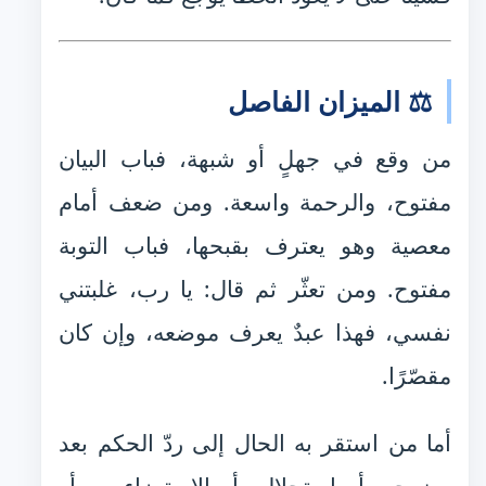
⚖️ الميزان الفاصل
من وقع في جهلٍ أو شبهة، فباب البيان
مفتوح، والرحمة واسعة. ومن ضعف أمام
معصية وهو يعترف بقبحها، فباب التوبة
مفتوح. ومن تعثّر ثم قال: يا رب، غلبتني
نفسي، فهذا عبدٌ يعرف موضعه، وإن كان
مقصّرًا.
أما من استقر به الحال إلى ردّ الحكم بعد