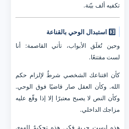
تكفيه ألف بيّنة.
3️⃣ استبدال الوحي بالقناعة
وحين تُغلَق الأبواب، تأتي القاصمة: أنا
لست مقتنعًا.
كأن اقتناعك الشخصي شرطٌ لإلزام حكم
الله. وكأن العقل صار قاضيًا فوق الوحي.
وكأن النص لا يصبح معتبرًا إلا إذا وقّع عليه
مزاجك الداخلي.
هذه ليست حرية فكر. هذه تحكيمٌ للهوى