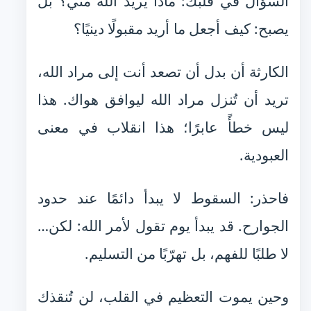
السؤال في قلبك: ماذا يريد الله مني؟ بل
يصبح: كيف أجعل ما أريد مقبولًا دينيًا؟
الكارثة أن بدل أن تصعد أنت إلى مراد الله،
تريد أن تُنزل مراد الله ليوافق هواك. هذا
ليس خطأً عابرًا؛ هذا انقلاب في معنى
العبودية.
فاحذر: السقوط لا يبدأ دائمًا عند حدود
الجوارح. قد يبدأ يوم تقول لأمر الله: لكن…
لا طلبًا للفهم، بل تهرّبًا من التسليم.
وحين يموت التعظيم في القلب، لن تُنقذك