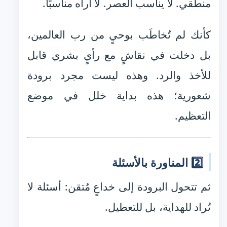
منطقي. لا يناسب العصر. لا أراه مناسبًا.
كأنك لم تُخاطَب بوحيٍ من رب العالمين،
بل دخلت في نقاشٍ مع رأيٍ بشري قابل
للأخذ والرد. وهذه ليست مجرد برودة
شعورية؛ هذه بداية خلل في موضع
التعظيم.
2️⃣ المناورة بالأسئلة
ثم تتحول البرودة إلى خداعٍ مُتقن: أسئلة لا
تُراد للهداية، بل للتعطيل.