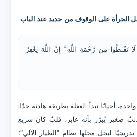
ل الجرأة على الوقوف من جديد عند الباب
 تَقْنَطُوا مِن رَّحْمَةِ اللَّهِ ۚ إِنَّ اللَّهَ يَغْفِرُ
دة. أحيانًا تبدأ الغفلة بطريقة هادئة جدًا:
ذنبٌ صغير يُبرَّر بأنه عابر، قلبٌ كان سريع
يجيًا ليحل محلها نظام "الطيار الآلي"؛