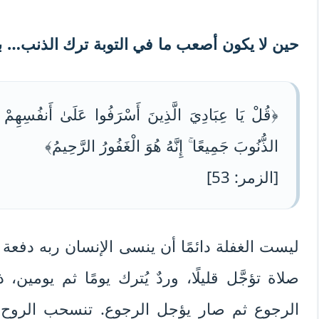
حين لا يكون أصعب ما في التوبة ترك الذنب… ب
﴿قُلْ يَا عِبَادِيَ الَّذِينَ أَسْرَفُوا عَلَىٰ أَنفُسِهِمْ لَا
الذُّنُوبَ جَمِيعًا ۚ إِنَّهُ هُوَ الْغَفُورُ الرَّحِيمُ﴾
[الزمر: 53]
ليست الغفلة دائمًا أن ينسى الإنسان ربه دفعة واح
صلاة تؤجَّل قليلًا، وردٌ يُترك يومًا ثم يومين، 
الرجوع ثم صار يؤجل الرجوع. تنسحب الروح تدر