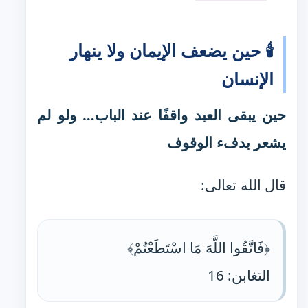
🕯️ حين يضعف الإيمان ولا ينهار
الإنسان
حين يبقى العبد واقفًا عند الباب… ولو لم
يشعر بدفء الوقوف
قال الله تعالى:
﴿فَاتَّقُوا اللَّهَ مَا اسْتَطَعْتُمْ﴾
التغابن: 16