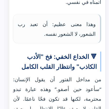
أتمناه في نفسي.
وهذا معنى عظيم: أن تعبد رب
الشعور، لا الشعور نفسه.
🔻 الخداع الخفي: فخ "الأدب
الكاذب" وانتظار القلب الكامل
من مداخل الفتور أن يقول الإنسان:
“سأعود حين أصفو.” وهذه عبارة تبدو
محترمة، لكنها قد تكون فخًا ناعمًا. لأن
القلب لا يصفو غالبًا بالانتظار، بل يصفو