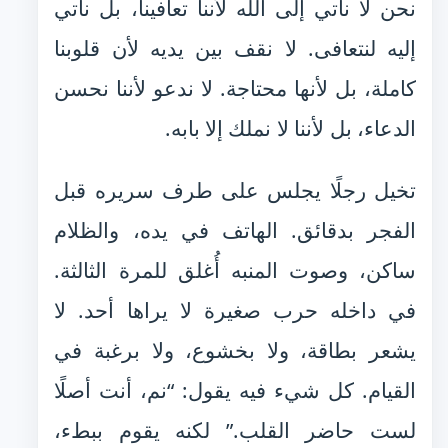
نحن لا نأتي إلى الله لأننا تعافينا، بل نأتي
إليه لنتعافى. لا نقف بين يديه لأن قلوبنا
كاملة، بل لأنها محتاجة. لا ندعو لأننا نحسن
الدعاء، بل لأننا لا نملك إلا بابه.
تخيل رجلًا يجلس على طرف سريره قبل
الفجر بدقائق. الهاتف في يده، والظلام
ساكن، وصوت المنبه أُغلق للمرة الثالثة.
في داخله حرب صغيرة لا يراها أحد. لا
يشعر بطاقة، ولا بخشوع، ولا برغبة في
القيام. كل شيء فيه يقول: “نم، أنت أصلًا
لست حاضر القلب.” لكنه يقوم ببطء،