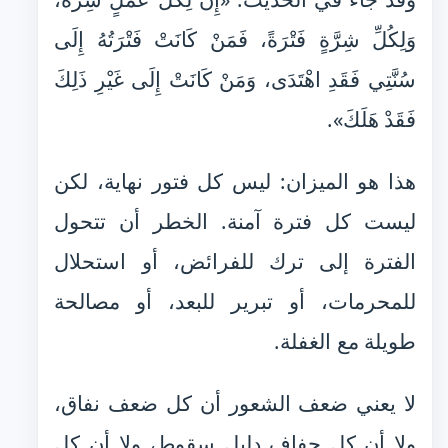
وَلِكُلِّ شِرَّةٍ فَتْرَةً، فَمَنْ كَانَتْ فَتْرَتُهُ إِلَى
سُنَّتِي فَقَدِ اهْتَدَى، وَمَنْ كَانَتْ إِلَى غَيْرِ ذَلِكَ
فَقَدْ هَلَكَ».
هذا هو الميزان: ليس كل فتور نهاية، لكن
ليست كل فترة آمنة. الخطر أن تتحول
الفترة إلى ترك للفرائض، أو استحلال
للمحرمات، أو تبرير للبعد، أو مصالحة
طويلة مع الغفلة.
لا يعني ضعف الشعور أن كل ضعف نفاق،
ولا أن كل جفاف دليل سقوط، ولا أن كل