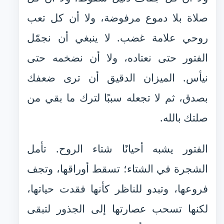
صلاة بلا دموع مرفوضة، ولا أن كل تعب
روحي علامة غضب. لا ينبغي أن نجمّل
الفتور حتى نعتاده، ولا أن نضخمه حتى
نيأس. الميزان الدقيق أن ترى ضعفك
بصدق، ثم لا تجعله سببًا لترك ما بقي من
صلتك بالله.
الفتور يشبه أحيانًا شتاء الروح. تأمل
الشجرة في الشتاء؛ تسقط أوراقها، وتجف
فروعها، وتبدو للناظر كأنها فقدت حياتها،
لكنها تسحب عصارتها إلى الجذور لتبقى