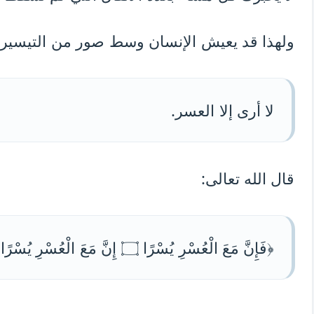
ولهذا قد يعيش الإنسان وسط صور من التيسير،
لا أرى إلا العسر.
قال الله تعالى:
﴿فَإِنَّ مَعَ الْعُسْرِ يُسْرًا ۝ إِنَّ مَعَ الْعُسْرِ يُسْرًا﴾.