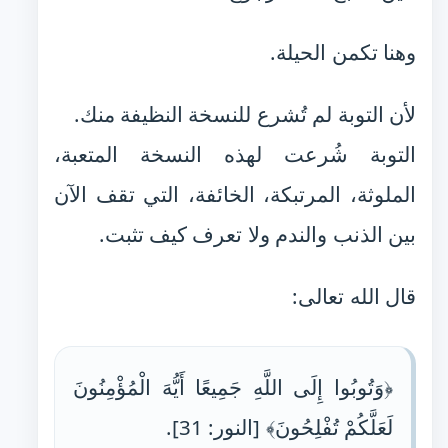
وهنا تكمن الحيلة.
لأن التوبة لم تُشرع للنسخة النظيفة منك.
التوبة شُرعت لهذه النسخة المتعبة،
الملوثة، المرتبكة، الخائفة، التي تقف الآن
بين الذنب والندم ولا تعرف كيف تثبت.
قال الله تعالى:
﴿وَتُوبُوا إِلَى اللَّهِ جَمِيعًا أَيُّهَ الْمُؤْمِنُونَ
لَعَلَّكُمْ تُفْلِحُونَ﴾ [النور: 31].