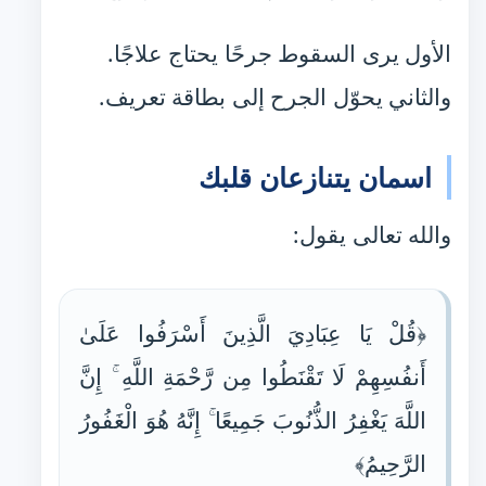
الأول يرى السقوط جرحًا يحتاج علاجًا.
والثاني يحوّل الجرح إلى بطاقة تعريف.
اسمان يتنازعان قلبك
والله تعالى يقول:
﴿قُلْ يَا عِبَادِيَ الَّذِينَ أَسْرَفُوا عَلَىٰ
أَنفُسِهِمْ لَا تَقْنَطُوا مِن رَّحْمَةِ اللَّهِ ۚ إِنَّ
اللَّهَ يَغْفِرُ الذُّنُوبَ جَمِيعًا ۚ إِنَّهُ هُوَ الْغَفُورُ
الرَّحِيمُ﴾