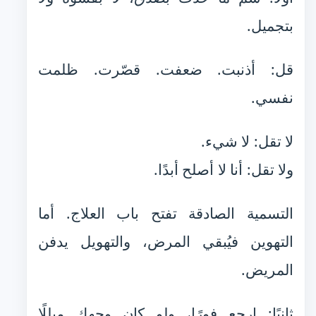
بتجميل.
قل: أذنبت. ضعفت. قصّرت. ظلمت
نفسي.
لا تقل: لا شيء.
ولا تقل: أنا لا أصلح أبدًا.
التسمية الصادقة تفتح باب العلاج. أما
التهوين فيُبقي المرض، والتهويل يدفن
المريض.
ثانيًا: ارجع فورًا، ولو كان وجهك مبللًا