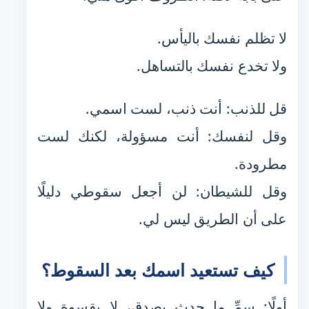
لا تظلم نفسك باليأس.
ولا تخدع نفسك بالتساهل.
قل للذنب: أنت ذنب، لست اسمي.
وقل لنفسك: أنت مسؤولة، لكنك لست
مطرودة.
وقل للشيطان: لن أجعل سقوطي دليلًا
على أن الطريق ليس لي.
كيف تستعيد اسمك بعد السقوط؟
أولًا: سمِّ ما حدث بصدق، لا بقسوة ولا