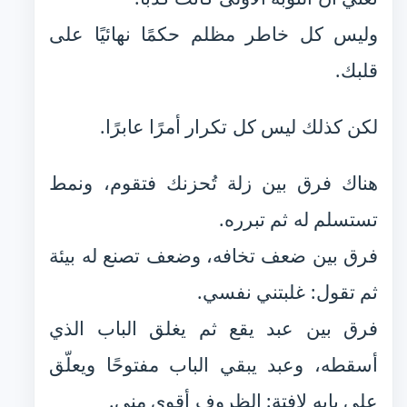
وليس كل خاطر مظلم حكمًا نهائيًا على
قلبك.
لكن كذلك ليس كل تكرار أمرًا عابرًا.
هناك فرق بين زلة تُحزنك فتقوم، ونمط
تستسلم له ثم تبرره.
فرق بين ضعف تخافه، وضعف تصنع له بيئة
ثم تقول: غلبتني نفسي.
فرق بين عبد يقع ثم يغلق الباب الذي
أسقطه، وعبد يبقي الباب مفتوحًا ويعلّق
على بابه لافتة: الظروف أقوى مني.