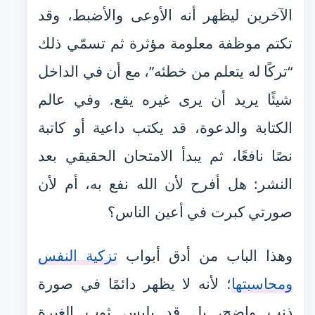
الآخرين ليظهر أنه الأوعى والأضبط، وقد
تكتم موظفة معلومة مؤثرة ثم تسمّي ذلك
“تركًا له يتعلم من خطئه”، مع أن في الداخل
شيئًا يريد أن يرى غيره يقع. وفي عالم
الكتابة والدعوة، قد يكتب داعية أو كاتبة
نصًا نافعًا، ثم يبدأ الامتحان الحقيقي بعد
النشر: هل أفرح لأن الله نفع به، أم لأن
صورتي كبرت في أعين الناس؟
وهذا الباب من أدق أبواب
تزكية النفس
ومحاسبتها
؛ لأنه لا يظهر دائمًا في صورة
ذنب واضح، بل قد يلبس ثوب الغيرة