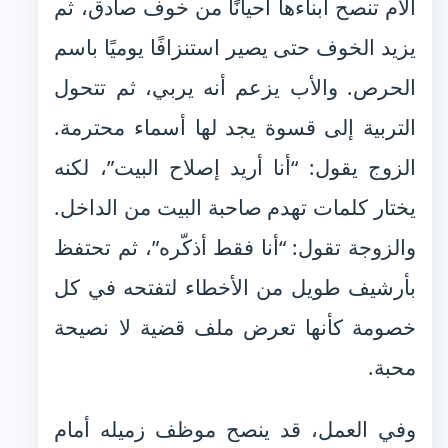
الأم تنصح أبناءها أحيانًا من خوف صادق، ثم
يزيد الخوف حتى يصير استنزافًا يوميًا باسم
الحرص. والأب يزعم أنه يربي، ثم تتحول
التربية إلى قسوة يجد لها أسماء محترمة.
الزوج يقول: “أنا أريد إصلاح البيت”، لكنه
يختار كلمات تهدم صاحبة البيت من الداخل.
والزوجة تقول: “أنا فقط أذكّره”، ثم تحتفظ
بأرشيف طويل من الأخطاء لتفتحه في كل
خصومة كأنها تعرض ملف قضية لا نصيحة
محبة.
وفي العمل، قد ينصح موظف زميله أمام