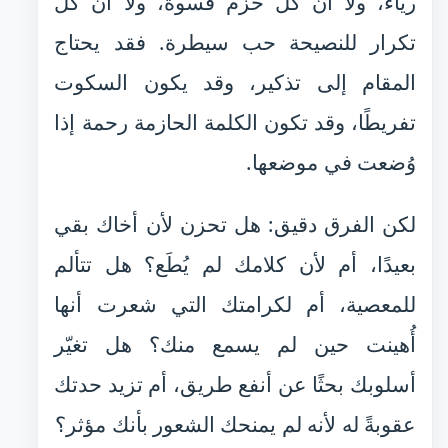
رياء، ولا أن كل حزم قسوة، ولا أن كل
تكرار للنصيحة حب سيطرة. فقد يحتاج
المقام إلى تذكير، وقد يكون السكوت
تفريطًا، وقد تكون الكلمة الحازمة رحمة إذا
وُضعت في موضعها.
لكن الفرق دقيق: هل تحزن لأن أخاك بقي
بعيدًا، أم لأن كلامك لم يُطَع؟ هل تتألم
للمعصية، أم لكرامتك التي شعرت أنها
أُهينت حين لم يسمع منك؟ هل تغيّر
أسلوبك بحثًا عن أنفع طريق، أم تزيد حدتك
عقوبةً له لأنه لم يمنحك الشعور بأنك مؤثر؟