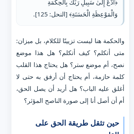
﴿ادْعُ إِلَىٰ سَبِيلِ رَبِّكَ بِالْحِكْمَةِ
وَالْمَوْعِظَةِ الْحَسَنَةِ﴾ [النحل: 125].
والحكمة هنا ليست تزيينًا للكلام، بل ميزان:
متى أتكلم؟ كيف أتكلم؟ هل هذا موضع
نصح، أم موضع ستر؟ هل يحتاج هذا القلب
كلمة حازمة، أم يحتاج أن أرفق به حتى لا
أغلق عليه الباب؟ هل أريد أن يصل الحق،
أم أن أصل أنا إلى صورة الناصح المؤثر؟
حين تثقل طريقة الحق على