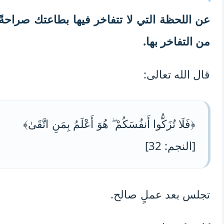
عن اللحظة التي لا تتفاخر فيها بطاعتك صراحةً
من التفاخر بها.
قال الله تعالى:
﴿فَلَا تُزَكُّوا أَنفُسَكُمْ ۖ هُوَ أَعْلَمُ بِمَنِ اتَّقَىٰ﴾
[النجم: 32]
تجلس بعد عملٍ صالح.