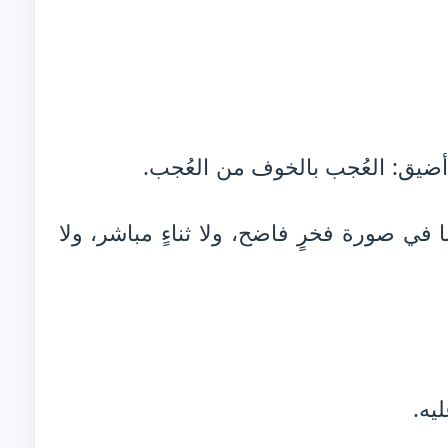
ضيق: العُجب بالخوف من العُجب.
 في صورة فخرٍ فاضح، ولا ثناءٍ مباشر، ولا
يه.