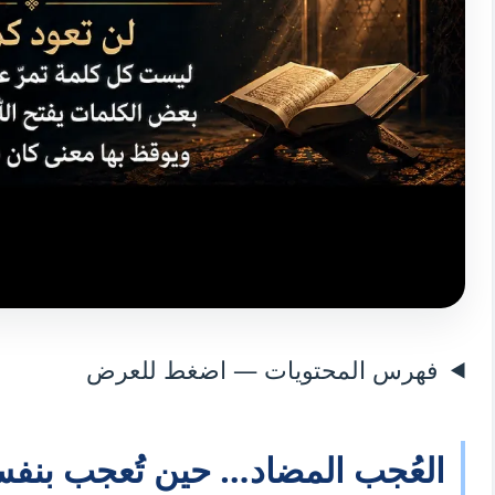
فهرس المحتويات — اضغط للعرض
العُجب المضاد… حين تُعجب بنف