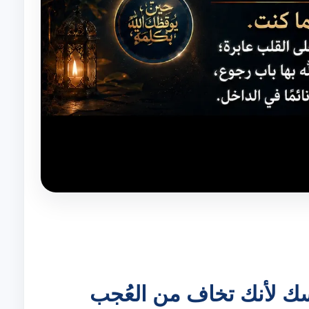
سك لأنك تخاف من العُجب