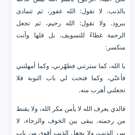
بالذنب. لا تقول: الله غفور، ثم تتمادى
ببرود. ولا تقول: الله رحيم، ثم تجعل
الرحمة غطاءً للتسويف. بل قلها وأنت
منكسر:
يا الله، كما سترتني فطهّرني، وكما أمهلتني
فأعنّي، وكما فتحت لي باب التوبة فلا
تجعلني أهرب منه.
فالذي يعرف الله لا يأمن مكر الله، ولا يقنط
من رحمته. يبقى بين الخوف والرجاء، لا
يبرر الذنب، ولا يجعل الذنب أقوى من باب