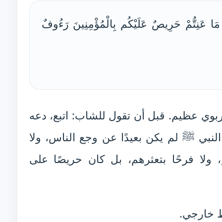
مَا عَنِتُّمْ حَرِيصٌ عَلَيْكُم بِالْمُؤْمِنِينَ رَءُوفٌ
 تربوي عظيم. قبل أن تقول للشاب: اتبع، دعه
لنبي ﷺ لم يكن بعيدًا عن وجع الناس، ولا
، ولا فرحًا بتعثرهم، بل كان حريصًا على
ط خارجي.