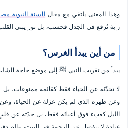
وهذا المعنى يلتقي مع مقال
السنة النبوية مصد
راية تُرفع في الجدل فحسب، بل نور يبني القلب
من أين يبدأ الغرس؟
يبدأ من تقريب النبي ﷺ إلى موضع حاجة الشاب
لا تحدّثه عن الحياء فقط كقائمة ممنوعات، بل ح
وعن طهره الذي لم يكن عزلة عن الحياة، وعن قو
الليل كعبء فوق أعبائه فقط، بل حدّثه عن قلبٍ
عبادة لا تنفصل عن الرحمة في البيت، والصدق