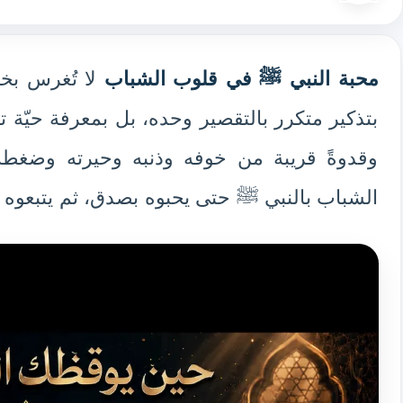
محبة النبي ﷺ في قلوب الشباب
لا تُغرس بخط
بتذكير متكرر بالتقصير وحده، بل بمعرفة حيّة 
وقدوةً قريبة من خوفه وذنبه وحيرته وضغطه
الشباب بالنبي ﷺ حتى يحبوه بصدق، ثم يتبعوه ب