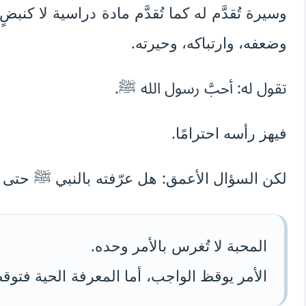
وسيرة تُقدَّم له كما تُقدَّم مادة دراسية لا ك
وضعفه، وارتباكه، وحيرته.
تقول له: أحبَّ رسول الله ﷺ.
فيهز رأسه احترامًا.
لكن السؤال الأعمق: هل عرّفته بالنبي ﷺ حتى ي
المحبة لا تُغرس بالأمر وحده.
الأمر يوقظ الواجب، أما المعرفة الحية فتو