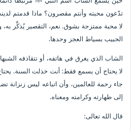
حين يسمع الشاب اسم النبي ﷺ مرتبطًا دائمًا 
تدّعون محبته وأنتم مقصرون؟ ماذا قدمتم لدينه
لا محبة ممتزجة بشوق. نعم، التقصير يُذكَّر به، و
الحبيب بسياط العجز وحدها.
الشاب الذي يغرق في هاتفه، أو تتقاذفه الشبها
لا يحتاج أن يسمع فقط: أنت خذلت السنة. يحتاج
جاء رحمة للعالمين، وأن اتباعه ليس زنزانة تض
إلى طهارته وكرامته ومعناه.
قال الله تعالى: