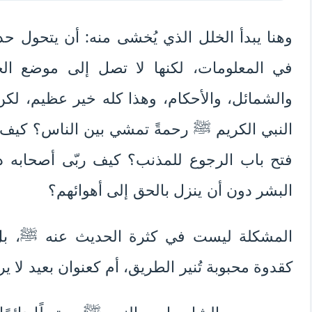
وهنا يبدأ الخلل الذي يُخشى منه: أن يتحول ح
في المعلومات، لكنها لا تصل إلى موضع الح
والشمائل، والأحكام، وهذا كله خير عظيم، لكن
النبي الكريم ﷺ رحمةً تمشي بين الناس؟ كي
فتح باب الرجوع للمذنب؟ كيف ربّى أصحابه د
البشر دون أن ينزل بالحق إلى أهوائهم؟
المشكلة ليست في كثرة الحديث عنه ﷺ، بل 
كقدوة محبوبة تُنير الطريق، أم كعنوان بعيد لا ي