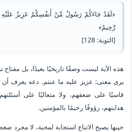
﴿لَقَدْ جَاءَكُمْ رَسُولٌ مِّنْ أَنفُسِكُمْ عَزِيزٌ عَلَيْهِ 
رَّحِيمٌ﴾
[التوبة: 128]
هذه الآية ليست وصفًا تاريخيًا بعيدًا، بل مفتاح
يرى معنى: عزيز عليه ما عنتم. دعه يعرف أن ا
قاسيًا على ضعفهم، ولا متعاليًا على أسئلتهم
هدايتهم، رؤوفًا رحيمًا بالمؤمنين.
حينها يصبح الاتباع استجابة لمحبة، لا مجرد ضغ