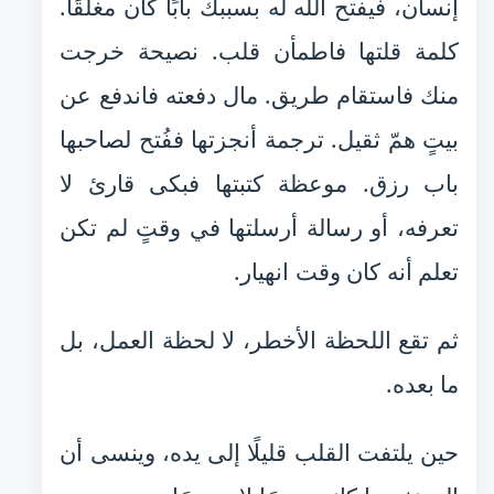
إنسان، فيفتح الله له بسببك بابًا كان مغلقًا.
كلمة قلتها فاطمأن قلب. نصيحة خرجت
منك فاستقام طريق. مال دفعته فاندفع عن
بيتٍ همّ ثقيل. ترجمة أنجزتها ففُتح لصاحبها
باب رزق. موعظة كتبتها فبكى قارئ لا
تعرفه، أو رسالة أرسلتها في وقتٍ لم تكن
تعلم أنه كان وقت انهيار.
ثم تقع اللحظة الأخطر، لا لحظة العمل، بل
ما بعده.
حين يلتفت القلب قليلًا إلى يده، وينسى أن