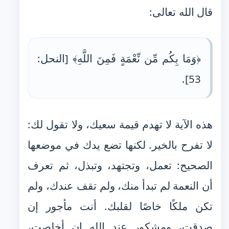
قال الله تعالى:
﴿وَمَا بِكُم مِّن نِّعْمَةٍ فَمِنَ اللَّهِ﴾ [النحل:
53].
هذه الآية لا تهدم قيمة سعيك، ولا تقول لك:
لا تفرح بالخير. لكنها تضع يدك في موضعها
الصحيح: تعمل، وتجتهد، وتبذل، ثم تعرف
أن النعمة لم تبدأ منك، ولم تقف عندك، ولم
تكن ملكًا خاصًا لقلبك. أنت مأجور إن
صدقت، ومشكور عند الله إن أخلصت،