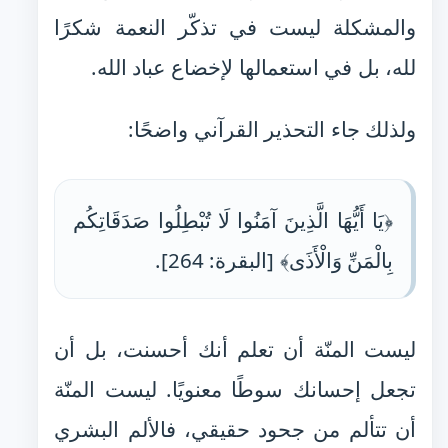
والمشكلة ليست في تذكّر النعمة شكرًا
لله، بل في استعمالها لإخضاع عباد الله.
ولذلك جاء التحذير القرآني واضحًا:
﴿يَا أَيُّهَا الَّذِينَ آمَنُوا لَا تُبْطِلُوا صَدَقَاتِكُم
بِالْمَنِّ وَالْأَذَى﴾ [البقرة: 264].
ليست المنّة أن تعلم أنك أحسنت، بل أن
تجعل إحسانك سوطًا معنويًا. ليست المنّة
أن تتألم من جحود حقيقي، فالألم البشري