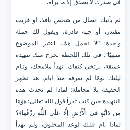
في صدرك لا يصدق إلا ما يراه.
ثم يأتيك اتصال من شخص نافذ، أو قريب
مقتدر، أو جهة قادرة، ويقول لك جملة
واحدة: “لا تحمل همًا، اعتبر الموضوع
منتهيًا”. في تلك اللحظة تخرج منك تنهيدة
عميقة، يرتخي كتفاك، تهدأ ملامحك، وتنام
ليلتك نومًا لم تعرفه منذ أيام. هنا تظهر
الحقيقة بلا مجاملة: لماذا لم تحدث هذه
التنهيدة حين كنت تقرأ قول الله تعالى: ﴿وَمَا
مِن دَابَّةٍ فِي الْأَرْضِ إِلَّا عَلَى اللَّهِ رِزْقُهَا﴾؟
لماذا نام قلبك لوعد المخلوق، ولم يهدأ