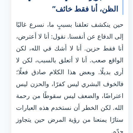
الظن، أنا فقط خائف”
حين ينكشف تعلقنا بسببٍ ما، نسرع غالبًا
إلى الدفاع عن أنفسنا. نقول: أنا لا أعترض،
أنا فقط حزين. أنا لا أشك في الله، لكن
الواقع صعب. أنا لا أتعلق بالسبب، لكن لا
أرى بديلًا. وبعض هذا الكلام صادق فعلًا؛
فالخوف البشري ليس كفرًا، والحزن ليس
اعتراضًا، والضعف ليس سقوطًا من رحمة
الله. لكن الخطر أن نستخدم هذه العبارات
ستارًا يمنعنا من رؤية المرض حين يتجاوز
حدّه.