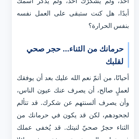
أحد، ولم يشكرْك أحد، ولم يُذكر اسمك
أبدًا، هل كنت ستبقى على العمل نفسه
بنفس الحرارة؟
حرمانك من الثناء… حجر صحي
لقلبك
أحيانًا، من أتمّ نعم الله عليك بعد أن يوفقك
لعملٍ صالح، أن يصرف عنك عيون الناس،
وأن يصرف ألسنتهم عن شكرك. قد تتألم
لجحودهم، لكن قد يكون في حرمانك من
الثناء حجرٌ صحيّ لنيتك. قد يُخفى عملك