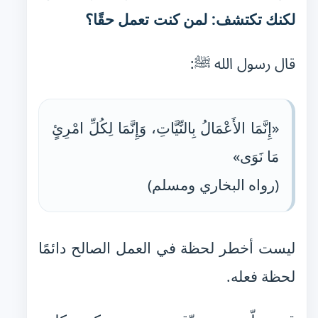
لكنك تكتشف: لمن كنت تعمل حقًا؟
قال رسول الله ﷺ:
«إِنَّمَا الأَعْمَالُ بِالنِّيَّاتِ، وَإِنَّمَا لِكُلِّ امْرِئٍ
مَا نَوَى»
(رواه البخاري ومسلم)
ليست أخطر لحظة في العمل الصالح دائمًا
لحظة فعله.