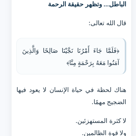
الباطل… وتظهر حقيقة الرحمة
قال الله تعالى:
﴿فَلَمَّا جَاءَ أَمْرُنَا نَجَّيْنَا صَالِحًا وَالَّذِينَ
آمَنُوا مَعَهُ بِرَحْمَةٍ مِنَّا﴾
هناك لحظة في حياة الإنسان لا يعود فيها
الضجيج مهمًا.
لا كثرة المستهزئين.
ولا قوة الظالمين.