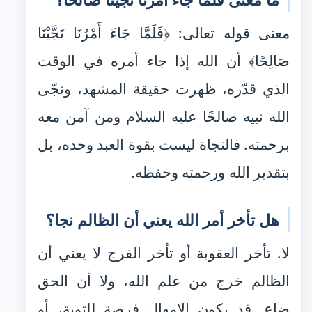
معنى قوله تعالى: ﴿فَلَمَّا جَاءَ أَمْرُنَا نَجَّيْنَا
صَالِحًا﴾ أن الله إذا جاء أمره في الوقت
الذي قدّره، ظهرت حقيقة المشهد، ونجّى
الله نبيه صالحًا عليه السلام ومن آمن معه
برحمته. فالنجاة ليست بقوة العبد وحده، بل
بتقدير الله ورحمته وحفظه.
هل تأخر أمر الله يعني أن الظالم نجا؟
لا. تأخر العقوبة أو تأخر الفرج لا يعني أن
الظالم خرج من علم الله، ولا أن الحق
ضاع. قد يكون الإمهال فرصة للتوبة، أو