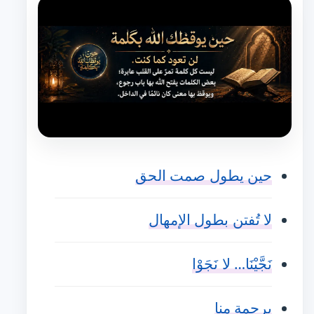
حين يطول صمت الحق
لا تُفتن بطول الإمهال
نَجَّيْنَا… لا نَجَوْا
برحمةٍ منا