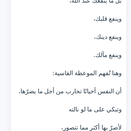
بل ما ينفعك عند الله،
وينفع قلبك،
وينفع دينك،
وينفع مآلك.
وهنا تُفهم الموعظة القاسية:
أن النفس أحيانًا تحارب من أجل ما يضرّها،
وتبكي على ما لو نالته
لأضرّ بها أكثر مما تتصور،