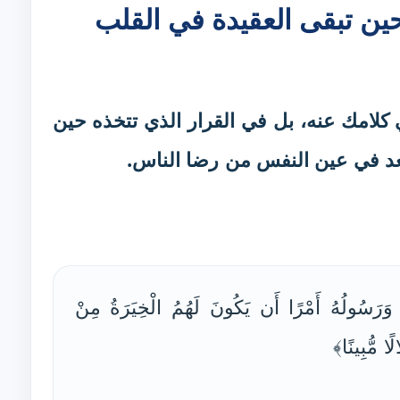
حين تبقى العقيدة في القلب
ي كلامك عنه، بل في القرار الذي تتخذه حين
بعد في عين النفس من رضا الناس.
وَرَسُولُهُ أَمْرًا أَن يَكُونَ لَهُمُ الْخِيَرَةُ مِنْ
ا مُّبِينًا﴾