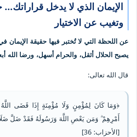
الإيمان الذي لا يدخل قراراتك… 
وتغيب عن الاختيار
عن اللحظة التي لا تُختبر فيها حقيقة الإيمان ف
يصبح الحلال أثقل، والحرام أسهل، ورضا الله أ
قال الله تعالى:
﴿وَمَا كَانَ لِمُؤْمِنٍ وَلَا مُؤْمِنَةٍ إِذَا قَضَى اللَّهُ 
أَمْرِهِمْ ۗ وَمَن يَعْصِ اللَّهَ وَرَسُولَهُ فَقَدْ ضَلَّ ضَلَالً
[الأحزاب: 36]