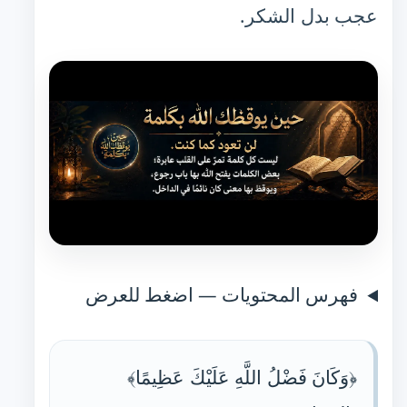
عجب بدل الشكر.
فهرس المحتويات — اضغط للعرض
﴿وَكَانَ فَضْلُ اللَّهِ عَلَيْكَ عَظِيمًا﴾