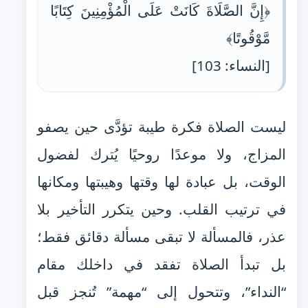
﴿إِنَّ الصَّلَاةَ كَانَتْ عَلَى الْمُؤْمِنِينَ كِتَابًا
مَّوْقُوتًا﴾
[النساء: 103]
ليست الصلاة فكرة طيبة تؤدَّى حين يصفو
المزاج، ولا موعدًا روحيًا يُترك لفضول
الوقت، بل عبادة لها وقتها وهيبتها ومكانها
في ترتيب القلب. وحين يتكرر التأخير بلا
عذر، فالمسألة لا تبقى مسألة دقائق فقط؛
بل تبدأ الصلاة تفقد في داخلك مقام
“النداء”، وتتحول إلى “مهمة” تُنجز قبل