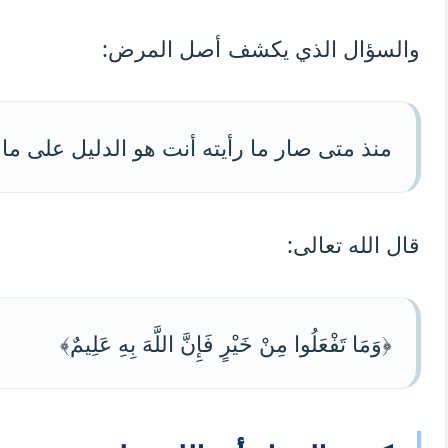
والسؤال الذي يكشف أصل المرض:
منذ متى صار ما رأيته أنت هو الدليل على ما ك
قال الله تعالى:
﴿وَمَا تَفْعَلُوا مِنْ خَيْرٍ فَإِنَّ اللَّهَ بِهِ عَلِيمٌ﴾