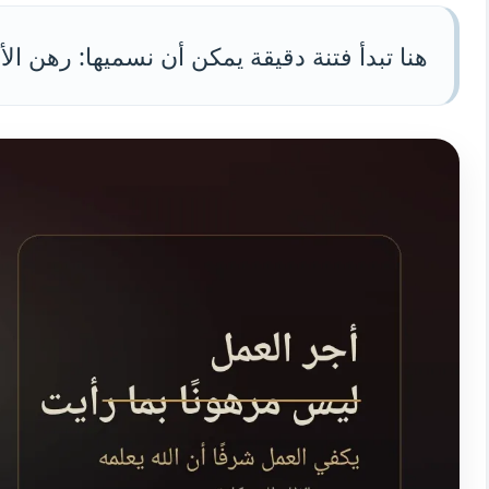
هنا تبدأ فتنة دقيقة يمكن أن نسميها: رهن ال