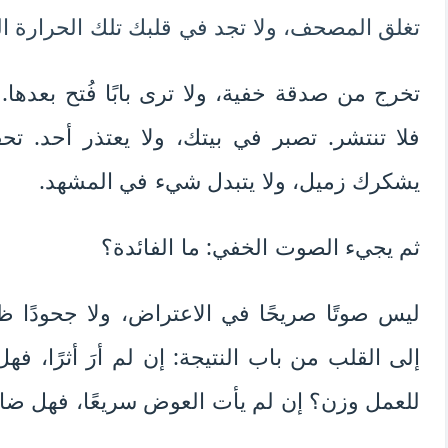
تغلق المصحف، ولا تجد في قلبك تلك الحرارة ال
تخرج من صدقة خفية، ولا ترى بابًا فُتح بعدها. 
فلا تنتشر. تصبر في بيتك، ولا يعتذر أحد. تح
يشكرك زميل، ولا يتبدل شيء في المشهد.
ثم يجيء الصوت الخفي: ما الفائدة؟
ليس صوتًا صريحًا في الاعتراض، ولا جحودًا ظ
إلى القلب من باب النتيجة: إن لم أرَ أثرًا، ف
للعمل وزن؟ إن لم يأت العوض سريعًا، فهل ضا