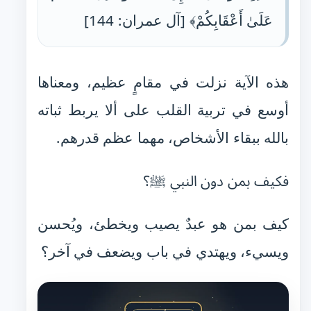
عَلَىٰ أَعْقَابِكُمْ﴾ [آل عمران: 144]
هذه الآية نزلت في مقامٍ عظيم، ومعناها
أوسع في تربية القلب على ألا يربط ثباته
بالله ببقاء الأشخاص، مهما عظم قدرهم.
فكيف بمن دون النبي ﷺ؟
كيف بمن هو عبدٌ يصيب ويخطئ، ويُحسن
ويسيء، ويهتدي في باب ويضعف في آخر؟