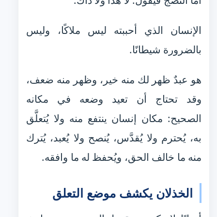
أما النضج فيقول: لا هذا ولا ذاك.
الإنسان الذي أحببته ليس ملاكًا، وليس
بالضرورة شيطانًا.
هو عبدٌ ظهر لك منه خير، وظهر منه ضعف،
وقد تحتاج أن تعيد وضعه في مكانه
الصحيح: مكان إنسان ينتفع منه ولا يُتعلَّق
به، يُحترم ولا يُقدَّس، يُنصح ولا يُعبد، يُترك
منه ما خالف الحق، ويُحفظ له ما وافقه.
الخذلان يكشف موضع التعلق