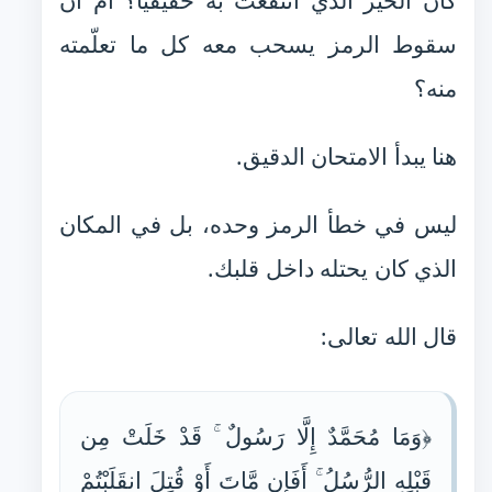
كان الخير الذي انتفعت به حقيقيًا؟ أم أن
سقوط الرمز يسحب معه كل ما تعلّمته
منه؟
هنا يبدأ الامتحان الدقيق.
ليس في خطأ الرمز وحده، بل في المكان
الذي كان يحتله داخل قلبك.
قال الله تعالى:
﴿وَمَا مُحَمَّدٌ إِلَّا رَسُولٌ ۚ قَدْ خَلَتْ مِن
قَبْلِهِ الرُّسُلُ ۚ أَفَإِن مَّاتَ أَوْ قُتِلَ انقَلَبْتُمْ