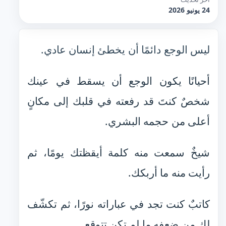
24 يونيو 2026
ليس الوجع دائمًا أن يخطئ إنسان عادي.
أحيانًا يكون الوجع أن يسقط في عينك
شخصٌ كنتَ قد رفعته في قلبك إلى مكانٍ
أعلى من حجمه البشري.
شيخٌ سمعت منه كلمة أيقظتك يومًا، ثم
رأيت منه ما أربكك.
كاتبٌ كنت تجد في عباراته نورًا، ثم تكشّف
لك من ضعفه ما لم تكن تتوقع.