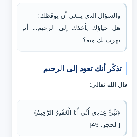
والسؤال الذي ينبغي أن يوقظك:
هل حياؤك يأخذك إلى الرحيم… أم
يهرب بك منه؟
تذكّر أنك تعود إلى الرحيم
قال الله تعالى:
﴿نَبِّئْ عِبَادِي أَنِّي أَنَا الْغَفُورُ الرَّحِيمُ﴾
[الحجر: 49]