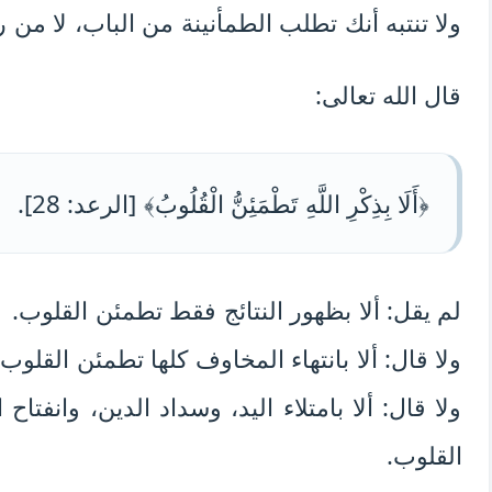
ولا تنتبه أنك تطلب الطمأنينة من الباب، لا من 
قال الله تعالى:
﴿أَلَا بِذِكْرِ اللَّهِ تَطْمَئِنُّ الْقُلُوبُ﴾ [الرعد: 28].
لم يقل: ألا بظهور النتائج فقط تطمئن القلوب.
ولا قال: ألا بانتهاء المخاوف كلها تطمئن القلوب.
ولا قال: ألا بامتلاء اليد، وسداد الدين، وانفت
القلوب.