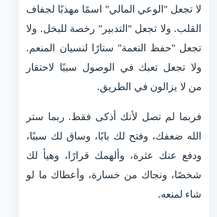
لا تجعل "الوعي المالي" اسمًا مهذبًا لجفاف
القلب. ولا تجعل "التدبير" رخصة للبخل. ولا
تجعل "حفظ النعمة" ستارًا لنسيان المنعم.
ولا تجعل تعبك في الوصول سببًا لاحتقار
من لا يزالون في الطريق.
فربما لم تصل لأنك أذكى فقط. ربما ستر
الله ضعفك، وفتح لك بابًا، وساق لك سببًا،
ودفع عنك عثرة، وألهمك قرارًا، وهيأ لك
شخصًا، ونجاك من خسارة، وأعطاك ما لو
شاء لمنعه.