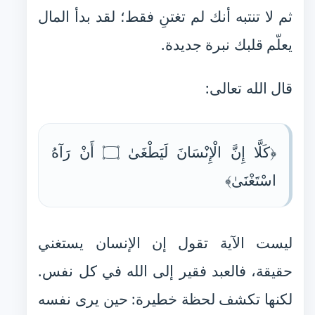
ثم لا تنتبه أنك لم تغتنِ فقط؛ لقد بدأ المال
يعلّم قلبك نبرة جديدة.
قال الله تعالى:
﴿كَلَّا إِنَّ الْإِنْسَانَ لَيَطْغَىٰ ۝ أَنْ رَآهُ
اسْتَغْنَىٰ﴾
ليست الآية تقول إن الإنسان يستغني
حقيقة، فالعبد فقير إلى الله في كل نفس.
لكنها تكشف لحظة خطيرة: حين يرى نفسه