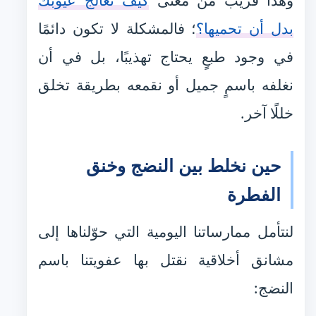
وهذا قريب من معنى
كيف تعالج عيوبك
بدل أن تحميها؟
؛ فالمشكلة لا تكون دائمًا
في وجود طبعٍ يحتاج تهذيبًا، بل في أن
نغلفه باسمٍ جميل أو نقمعه بطريقة تخلق
خللًا آخر.
حين نخلط بين النضج وخنق
الفطرة
لنتأمل ممارساتنا اليومية التي حوّلناها إلى
مشانق أخلاقية نقتل بها عفويتنا باسم
النضج: