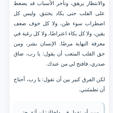
والانتظار يرهق، وتأخر الأسباب قد يضغط
على القلب حتى يكاد يختنق. وليس كل
اضطراب سوء ظن، ولا كل خوف ضعف
يقين، ولا كل بكاء اعتراضًا، ولا كل رغبة في
معرفة النهاية مرضًا. الإنسان بشر، ومن
حق القلب المتعب أن يقول: يا رب، ضاق
صدري، فافتح لي من عندك.
لكن الفرق كبير بين أن تقول: يا رب، أحتاج
أن تطمئنني.
وبين أن تقول في داخلك: لن أثق حتى