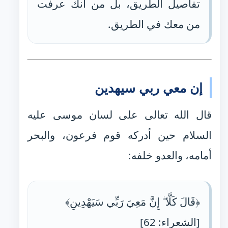
تفاصيل الطريق، بل من أنك عرفت
من معك في الطريق.
إن معي ربي سيهدين
قال الله تعالى على لسان موسى عليه
السلام حين أدركه قوم فرعون، والبحر
أمامه، والعدو خلفه:
﴿قَالَ كَلَّا ۖ إِنَّ مَعِيَ رَبِّي سَيَهْدِينِ﴾
[الشعراء: 62]