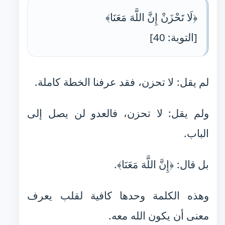
﴿لَا تَحْزَنْ إِنَّ اللَّهَ مَعَنَا﴾
[التوبة: 40]
لم يقل: لا تحزن، فقد عرفنا الخطة كاملة.
ولم يقل: لا تحزن، فالعدو لن يصل إلى
الباب.
بل قال: ﴿إِنَّ اللَّهَ مَعَنَا﴾.
وهذه الكلمة وحدها كافية لقلب يعرف
معنى أن يكون الله معه.