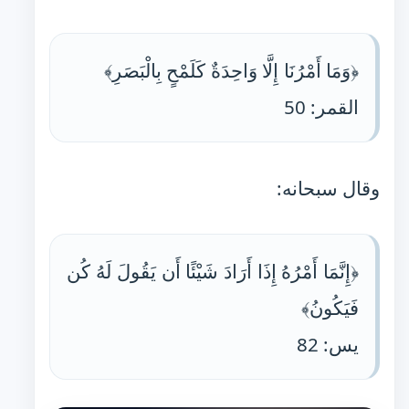
﴿وَمَا أَمْرُنَا إِلَّا وَاحِدَةٌ كَلَمْحٍ بِالْبَصَرِ﴾
القمر: 50
وقال سبحانه:
﴿إِنَّمَا أَمْرُهُ إِذَا أَرَادَ شَيْئًا أَن يَقُولَ لَهُ كُن
فَيَكُونُ﴾
يس: 82