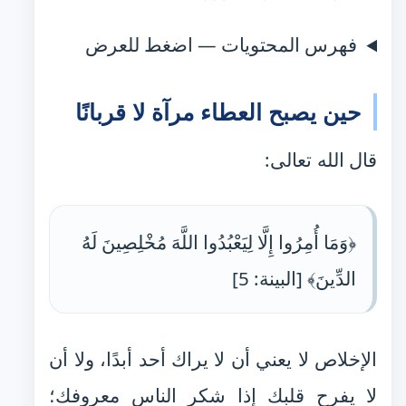
فهرس المحتويات — اضغط للعرض
حين يصبح العطاء مرآة لا قربانًا
قال الله تعالى:
﴿وَمَا أُمِرُوا إِلَّا لِيَعْبُدُوا اللَّهَ مُخْلِصِينَ لَهُ
الدِّينَ﴾ [البينة: 5]
الإخلاص لا يعني أن لا يراك أحد أبدًا، ولا أن
لا يفرح قلبك إذا شكر الناس معروفك؛