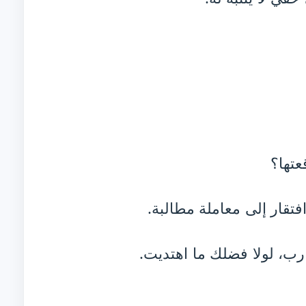
عتها؟
فتقار إلى معاملة مطالبة.
 رب، لولا فضلك ما اهتديت.