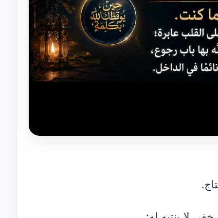
اج.
خفي لا ينتبه له: