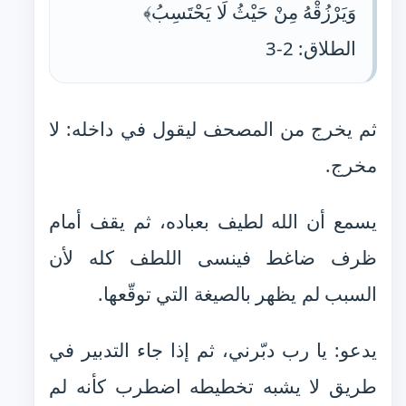
وَيَرْزُقْهُ مِنْ حَيْثُ لَا يَحْتَسِبُ﴾
الطلاق: 2-3
ثم يخرج من المصحف ليقول في داخله: لا
مخرج.
يسمع أن الله لطيف بعباده، ثم يقف أمام
ظرف ضاغط فينسى اللطف كله لأن
السبب لم يظهر بالصيغة التي توقّعها.
يدعو: يا رب دبّرني، ثم إذا جاء التدبير في
طريق لا يشبه تخطيطه اضطرب كأنه لم