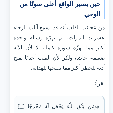
حين يصير الواقع أعلى صوتًا من
الوحي
من عجائب القلب أنه قد يسمع آيات الرجاء
عشرات المرات، ثم تهزّه رسالة واحدة
أكثر مما تهزّه سورة كاملة. لا لأن الآية
ضعيفة، حاشا، ولكن لأن القلب أحيانًا يفتح
أذنه للخطر أكثر مما يفتحها للهداية.
يقرأ:
﴿وَمَن يَتَّقِ اللَّهَ يَجْعَل لَّهُ مَخْرَجًا ۝