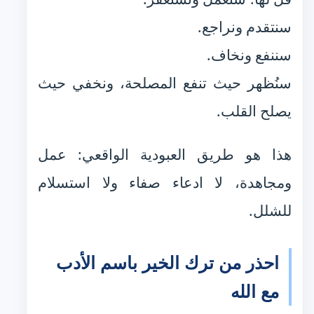
سنتقدم ونراجع.
سننفع ونخاف.
سنُظهر حيث تنفع المصلحة، ونخفي حيث
يصلح القلب.
هذا هو طريق العبودية الواقعي: عمل
ومجاهدة، لا ادعاء صفاء ولا استسلام
للشلل.
احذر من ترك الخير باسم الأدب
مع الله