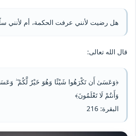
هل رضيت لأنني عرفت الحكمة، أم لأنني سل
قال الله تعالى:
﴿وَعَسَىٰ أَن تَكْرَهُوا شَيْئًا وَهُوَ خَيْرٌ لَّكُمْ ۖ وَعَسَىٰ أ
وَأَنتُمْ لَا تَعْلَمُونَ﴾
البقرة: 216