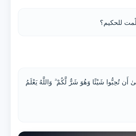
ّمت للحكيم؟
َن تُحِبُّوا شَيْئًا وَهُوَ شَرٌّ لَّكُمْ ۗ وَاللَّهُ يَعْلَمُ