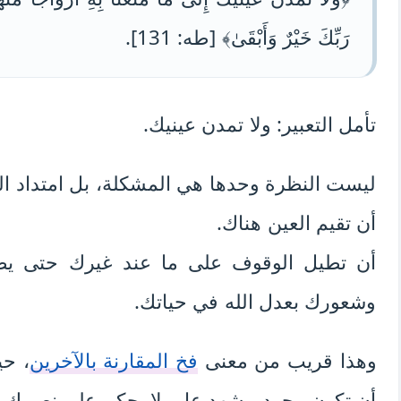
رَبِّكَ خَيْرٌ وَأَبْقَىٰ﴾ [طه: 131].
تأمل التعبير: ولا تمدن عينيك.
ليست النظرة وحدها هي المشكلة، بل امتداد ال
أن تقيم العين هناك.
أن تطيل الوقوف على ما عند غيرك حتى يصي
وشعورك بعدل الله في حياتك.
وهذا قريب من معنى
فخ المقارنة بالآخرين
، حي
أن تكون مجرد مشهد عابر لا يحكم على نصيبك.