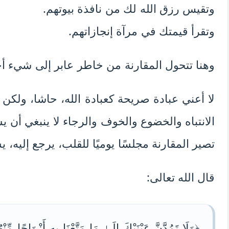
وتقيس رزق الله لك من نافذة بيوتهم.
وتقرأ قيمتك في مرآة إنجازاتهم.
وهنا تتحول المقارنة من خاطر عابر إلى شيء أ
لا أعني عبادة صريحة كعبادة الله، حاشا، ولكن 
الانتباه والخضوع والخوف والرجاء لا ينبغي أن ي
تصير المقارنة مجلسًا يوميًا للقلب، يرجع إليه، يس
قال الله تعالى:
﴿وَلَا تَمُدَّنَّ عَيْنَيْكَ إِلَىٰ مَا مَتَّعْنَا بِهِ أَزْوَاجًا مِّنْ