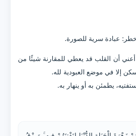
خطر: عبادة سرية للصورة.
أعني أن القلب قد يعطي للمقارنة شيئًا من
سكن إلا في موضع العبودية لله.
تفتيه، يطمئن به أو ينهار به.
هُمْ زَهْرَةَ الْحَيَاةِ الدُّنْيَا لِنَفْتِنَهُمْ فِيهِ ۚ وَرِزْقُ