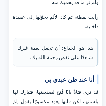
ولم ترَ ما قد يحميك منه.
رأيت لقطة، ثم كاد الألم يحوّلها إلى عقيدة
داخلية.
هذا هو الخداع: أن تجعل نعمة غيرك
شاهدًا على نقص رحمة الله بك.
أنا عند ظن عبدي بي
قد ترى فتاةٌ بابًا فُتح لصديقتها، فتبارك لها
بلسانها، لكن قلبها يعود مكسورًا يقول: لِمَ