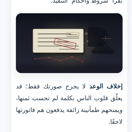
تقرأ "شروط وأحكام" التنفيذ.
إخلاف الوعد
لا يجرح صورتك فقط؛ قد
يعلّق قلوب الناس بكلمة لم تحسب ثمنها،
ويمنحهم طمأنينة زائفة يدفعون هم فاتورتها
لاحقًا.