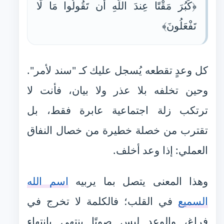
﴿كَبُرَ مَقْتًا عِندَ اللَّهِ أَن تَقُولُوا مَا لَا
تَفْعَلُونَ﴾
كل وعدٍ تقطعه يُسجل عليك كـ "سند لأمر".
وحين تخلفه بلا عذر ولا بيان، فأنت لا
ترتكب زلة اجتماعية عابرة فقط، بل
تقترب من خصلة خطيرة من خصال النفاق
العملي: إذا وعد أخلف.
وهذا المعنى يتصل بما يربيه
اسم الله
السميع
في القلب؛ فالكلمة لا تخرج في
فراغ، والوعد ليس صوتًا ينتهي بانتهاء