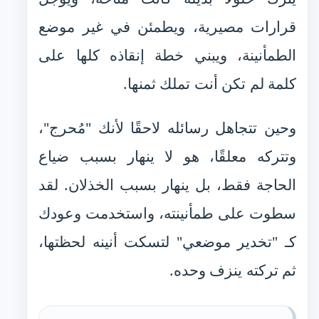
قرارات مصيرية، ويطمئن في غير موضع
الطمأنينة، ويبني خطة إنقاذه كلها على
كلمة لم تكن أنت تملك ثمنها.
وحين تتجاهل رسائله لاحقًا لأنك "مُحرج"،
وتتركه معلقًا، هو لا ينهار بسبب ضياع
الحاجة فقط، بل ينهار بسبب الخذلان. لقد
سطوت على طمأنينته، واستخدمت وعودك
كـ "تخدير موضعي" لتسكت أنينه لحظتها،
ثم تركته ينزف وحده.