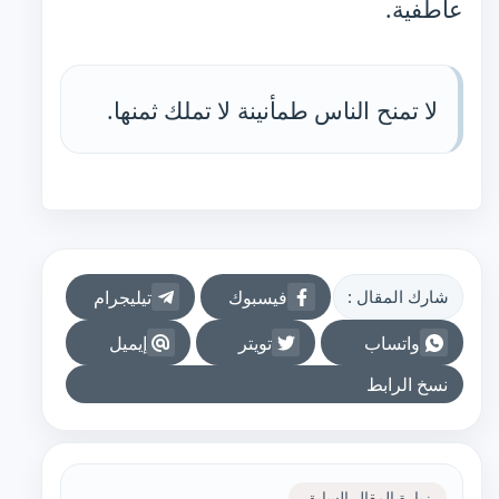
عاطفية.
لا تمنح الناس طمأنينة لا تملك ثمنها.
فيسبوك
تيليجرام
شارك المقال :
واتساب
تويتر
إيميل
نسخ الرابط
زيارة المقال السابق