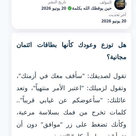
تاريخ النشر
المؤلف
حين يوقظك الله بكلمة
20 يونيو 2026
آخر تحديث
20 يونيو 2026
هل توزع وعودك كأنها بطاقات ائتمان
مجانية؟
تقول لصديقك: "سأقف معك في أزمتك"،
وتقول لزميلك: "اعتبر الأمر منتهياً"، وتعد
عائلتك: "سأعوضكم عن غيابي قريباً"..
كلمات تخرج من فمك بسلاسة مرعبة،
وكأنك تضغط على زر "موافق" دون أن