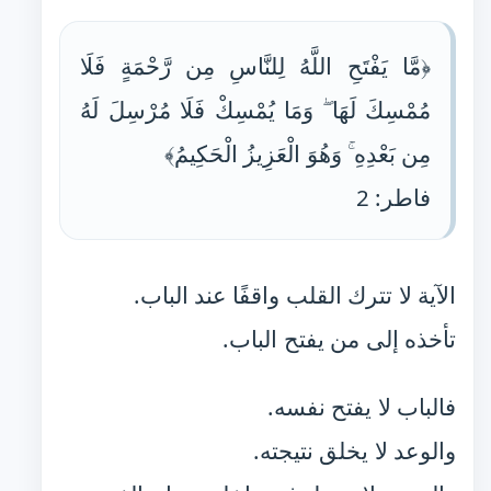
﴿مَّا يَفْتَحِ اللَّهُ لِلنَّاسِ مِن رَّحْمَةٍ فَلَا
مُمْسِكَ لَهَا ۖ وَمَا يُمْسِكْ فَلَا مُرْسِلَ لَهُ
مِن بَعْدِهِ ۚ وَهُوَ الْعَزِيزُ الْحَكِيمُ﴾
فاطر: 2
الآية لا تترك القلب واقفًا عند الباب.
تأخذه إلى من يفتح الباب.
فالباب لا يفتح نفسه.
والوعد لا يخلق نتيجته.