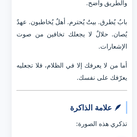
والطريق واضح.
بابٌ يُطرق. بيتٌ يُحترم. أهلٌ يُخاطبون. عهدٌ
يُصان. حلالٌ لا يجعلك تخافين من صوت
الإشعارات.
أما من لا يعرفك إلا في الظلام، فلا تجعليه
يعرّفك على نفسك.
🪶 علامة الذاكرة
تذكري هذه الصورة: