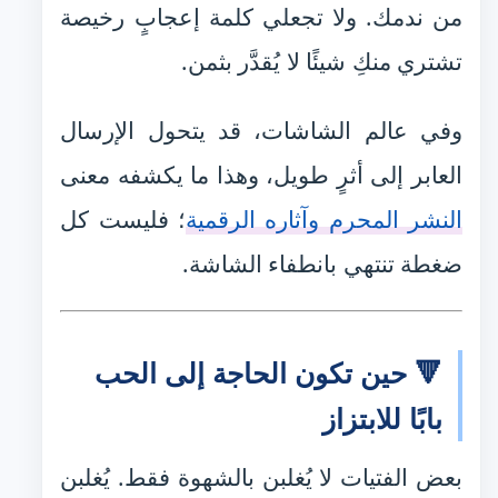
من ندمك. ولا تجعلي كلمة إعجابٍ رخيصة
تشتري منكِ شيئًا لا يُقدَّر بثمن.
وفي عالم الشاشات، قد يتحول الإرسال
العابر إلى أثرٍ طويل، وهذا ما يكشفه معنى
النشر المحرم وآثاره الرقمية
؛ فليست كل
ضغطة تنتهي بانطفاء الشاشة.
🔻 حين تكون الحاجة إلى الحب
بابًا للابتزاز
بعض الفتيات لا يُغلبن بالشهوة فقط. يُغلبن