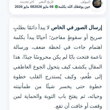
تاريخ النشر
آخر تحديث
المؤلف
حين يوقظك الله بكلمة
08 مايو 2026
08 مايو 2026
إرسال الصور في الخاص
لا يبدأ دائمًا بطلبٍ
صريح أو سقوطٍ مفاجئ؛ أحيانًا يبدأ بكلمة
اهتمام جاءت في لحظة ضعف، ورسالة
ناعمة فتحت بابًا لم يكن محروسًا جيدًا. هذا
المقال يكشف كيف يتحول الجوع العاطفي
إلى طُعم، وكيف يُستدرج القلب خطوة
خطوة حتى يخسر شيئًا من طمأنينته
وحيائه، ثم يفتح باب التوبة والحماية لمن
وقعت أو خافت أن تقع.