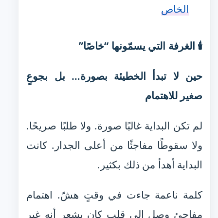
الخاص
🕯️ الغرفة التي يسمّونها “خاصًا”
حين لا تبدأ الخطيئة بصورة… بل بجوعٍ
صغير للاهتمام
لم تكن البداية غالبًا صورة. ولا طلبًا صريحًا.
ولا سقوطًا مفاجئًا من أعلى الجدار. كانت
البداية أهدأ من ذلك بكثير.
كلمة ناعمة جاءت في وقتٍ هشّ. اهتمام
مفاجئ وصل إلى قلبٍ كان يشعر أنه غير