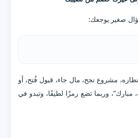
ال صغير يوجعك:
ظاره، مشروع نجح، مال جاء، قبول فُتح، أو
 مبارك”، وربما تضع رمزًا لطيفًا، وتبدو في