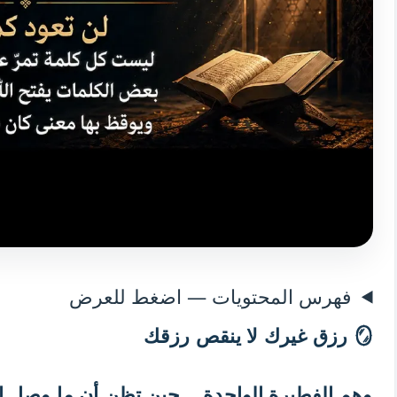
فهرس المحتويات — اضغط للعرض
🪞 رزق غيرك لا ينقص رزقك
وهم الفطيرة الواحدة… حين تظن أن ما وصل إ