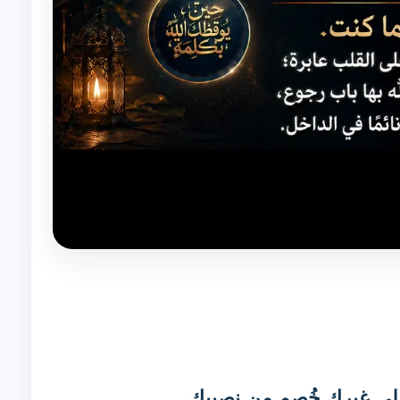
لى غيرك خُصم من نصيبك