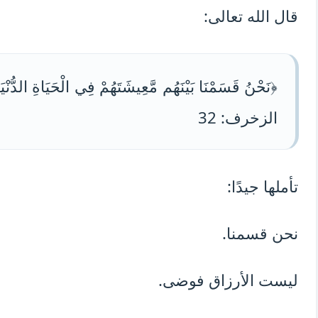
قال الله تعالى:
﴿نَحْنُ قَسَمْنَا بَيْنَهُم مَّعِيشَتَهُمْ فِي الْحَيَاةِ الدُّنْيَ
الزخرف: 32
تأملها جيدًا:
نحن قسمنا.
ليست الأرزاق فوضى.