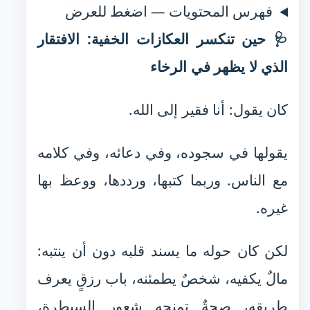
فهرس المحتويات — اضغط للعرض
🩺 حين تنكسر العكازات الخفية: الافتقار
الذي لا يظهر في الرخاء
كان يقول: أنا فقير إلى الله.
يقولها في سجوده، وفي دعائه، وفي كلامه
مع الناس. وربما كتبها، ورددها، ووعظ بها
غيره.
لكن كان حوله ما يسند قلبه دون أن ينتبه:
مالٌ يكفيه، شخصٌ يطمئنه، باب رزقٍ يعرف
طريقه، صحةٌ تمنحه شعور السيطرة،