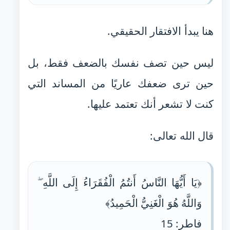
هنا يبدأ الافتقار الحقيقي.
ليس حين تصف نفسك بالضعف فقط، بل
حين ترى ضعفك عاريًا من المساند التي
كنت لا تشعر أنك تعتمد عليها.
قال الله تعالى:
﴿يَا أَيُّهَا النَّاسُ أَنتُمُ الْفُقَرَاءُ إِلَى اللَّهِ ۖ
وَاللَّهُ هُوَ الْغَنِيُّ الْحَمِيدُ﴾
فاطر: 15